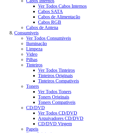
Cabos Internos
Ver Todos Cabos Internos
Cabos SATA
Cabos de Alimentação
Cabos RGB
Cabos de Antena
Consumiveis
Ver Todos Consumiveis
Iluminação
Limpeza
Video
Pilhas
Tinteiros
Ver Todos Tinteiros
Tinteiros Originais
Tinteiros Compativeis
Toners
Ver Todos Toners
Toners Originais
Toners Compativeis
CD/DVD
Ver Todos CD/DVD
Arquivadores CD/DVD
CD/DVD Virgem
Papeis