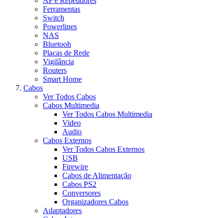
AP e Repetidores
Ferramentas
Switch
Powerlines
NAS
Bluetooh
Placas de Rede
Vigilância
Routers
Smart Home
Cabos
Ver Todos Cabos
Cabos Multimedia
Ver Todos Cabos Multimedia
Video
Audio
Cabos Externos
Ver Todos Cabos Externos
USB
Firewire
Cabos de Alimentação
Cabos PS2
Conversores
Organizadores Cabos
Adaptadores