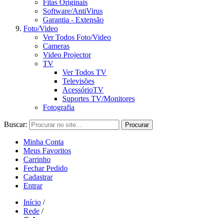
Fitas Originais
Software/AntiVirus
Garantia - Extensão
Foto/Video
Ver Todos Foto/Video
Cameras
Video Projector
TV
Ver Todos TV
Televisões
AcessórioTV
Suportes TV/Monitores
Fotografia
Buscar:
Procurar
Minha Conta
Meus Favoritos
Carrinho
Fechar Pedido
Cadastrar
Entrar
Início
/
Rede
/