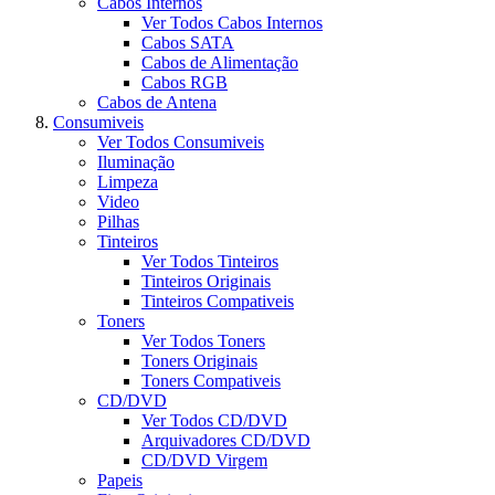
Cabos Internos
Ver Todos Cabos Internos
Cabos SATA
Cabos de Alimentação
Cabos RGB
Cabos de Antena
Consumiveis
Ver Todos Consumiveis
Iluminação
Limpeza
Video
Pilhas
Tinteiros
Ver Todos Tinteiros
Tinteiros Originais
Tinteiros Compativeis
Toners
Ver Todos Toners
Toners Originais
Toners Compativeis
CD/DVD
Ver Todos CD/DVD
Arquivadores CD/DVD
CD/DVD Virgem
Papeis