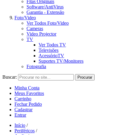
Fitas Originais
Software/AntiVirus
Garantia - Extensão
Foto/Video
Ver Todos Foto/Video
Cameras
Video Projector
TV
Ver Todos TV
Televisões
AcessórioTV
Suportes TV/Monitores
Fotografia
Buscar:
Procurar
Minha Conta
Meus Favoritos
Carrinho
Fechar Pedido
Cadastrar
Entrar
Início
/
Periféricos
/