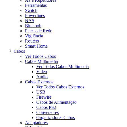
AP e Repetidores
Ferramentas
Switch
Powerlines
NAS
Bluetooh
Placas de Rede
Vigilância
Routers
Smart Home
Cabos
Ver Todos Cabos
Cabos Multimedia
Ver Todos Cabos Multimedia
Video
Audio
Cabos Externos
Ver Todos Cabos Externos
USB
Firewire
Cabos de Alimentação
Cabos PS2
Conversores
Organizadores Cabos
Adaptadores