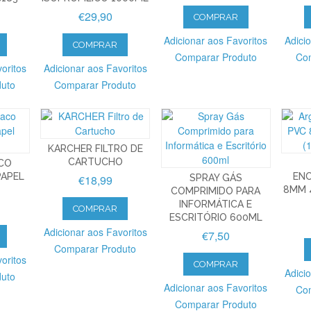
€29,90
COMPRAR
Adicionar aos Favoritos
Adici
COMPRAR
Comparar Produto
Com
oritos
Adicionar aos Favoritos
duto
Comparar Produto
KARCHER FILTRO DE
CARTUCHO
CO
PAPEL
EN
€18,99
SPRAY GÁS
8MM 4
COMPRIMIDO PARA
INFORMÁTICA E
COMPRAR
ESCRITÓRIO 600ML
Adicionar aos Favoritos
€7,50
Comparar Produto
oritos
COMPRAR
Adici
duto
Adicionar aos Favoritos
Com
Comparar Produto